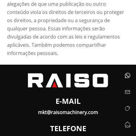
alegações de que uma publicação ou outro
conteúdo viola os direitos de terceiros ou proteger
os direitos, a propriedade ou a segurança de
qualquer pessoa. Essas informações serão
divulgadas de acordo com as leis e regulamentos
aplicáveis. Também podemos compartilhar
informações pessoais.


E-MAIL

mkt@raisomachinery.com

TELEFONE