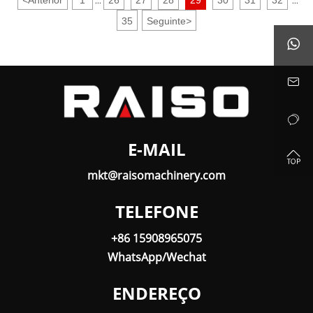
...
...
35
Seguinte
>



E-MAIL

mkt@raisomachinery.com
TELEFONE
+86 15908965075
WhatsApp/Wechat
ENDEREÇO