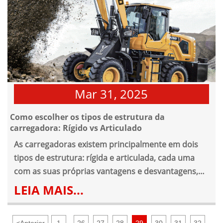
Mar 31, 2025
Como escolher os tipos de estrutura da
carregadora: Rígido vs Articulado
As carregadoras existem principalmente em dois
tipos de estrutura: rígida e articulada, cada uma
com as suas próprias vantagens e desvantagens,
tornando-as adequadas a diferentes condições de
LEIA MAIS...
trabalho.
<
Anterior
1
26
27
28
29
30
31
32