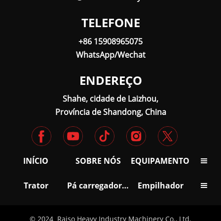
TELEFONE
+86 15908965075
WhatsApp/Wechat
ENDEREÇO
Shahe, cidade de Laizhou,
Província de Shandong, China
INÍCIO
SOBRE NÓS
EQUIPAMENTO

Trator
Pá carregadora de rodas
Empilhador

© 2024 Raiso Heavy Industry Machinery Co., Ltd.