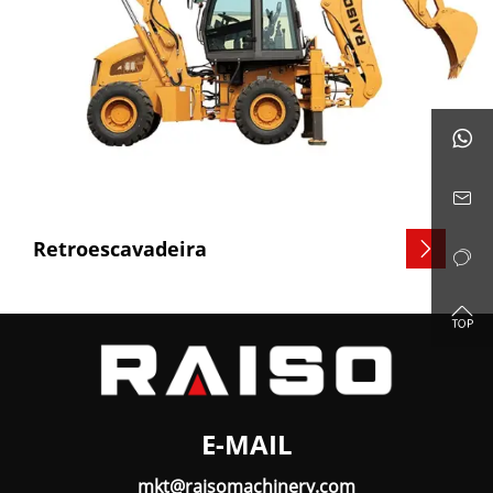


Retroescavadeira



E-MAIL
mkt@raisomachinery.com