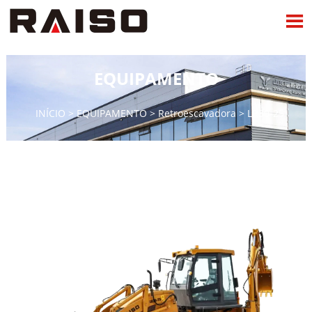

EQUIPAMENTO
INÍCIO
>
EQUIPAMENTO
>
Retroescavadora
>
LR30-25