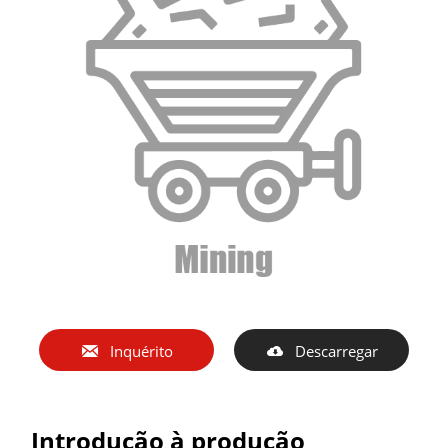

Inquérito

Descarregar
Introdução à produção