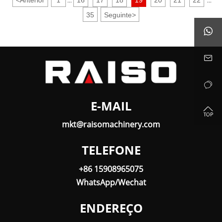
...
...
35
Seguinte
>



E-MAIL

mkt@raisomachinery.com
TELEFONE
+86 15908965075
WhatsApp/Wechat
ENDEREÇO