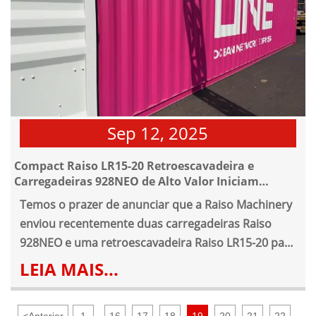
Sep 12, 2025
Compact Raiso LR15-20 Retroescavadeira e
Carregadeiras 928NEO de Alto Valor Iniciam
Jornada para a Indonésia
Temos o prazer de anunciar que a Raiso Machinery
enviou recentemente duas carregadeiras Raiso
928NEO e uma retroescavadeira Raiso LR15-20 para
nosso cliente na Indonésia.
LEIA MAIS...
<
Anterior
1
16
17
18
19
20
21
22