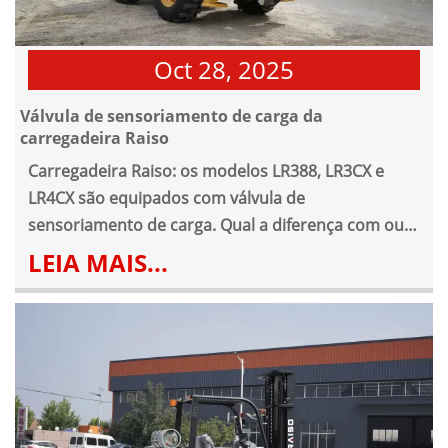
Oct 28, 2025
Válvula de sensoriamento de carga da
carregadeira Raiso
Carregadeira Raiso: os modelos LR388, LR3CX e
LR4CX são equipados com válvula de
sensoriamento de carga. Qual a diferença com ou
sem esta válvula?
LEIA MAIS...