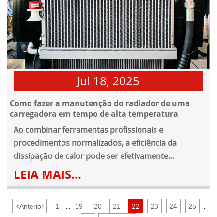
Jul 18, 2025
Como fazer a manutenção do radiador de uma
carregadora em tempo de alta temperatura
Ao combinar ferramentas profissionais e
procedimentos normalizados, a eficiência da
dissipação de calor pode ser efetivamente
melhorada e a vida útil do equipamento pode ser
LEIA MAIS...
prolongada.
<
Anterior
1
19
20
21
22
23
24
25
...
...