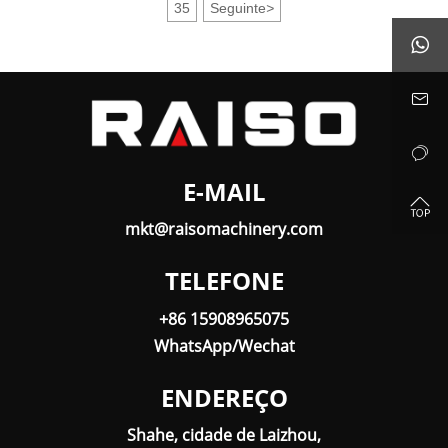
35
Seguinte
>



E-MAIL

mkt@raisomachinery.com
TELEFONE
+86 15908965075
WhatsApp/Wechat
ENDEREÇO
Shahe, cidade de Laizhou,