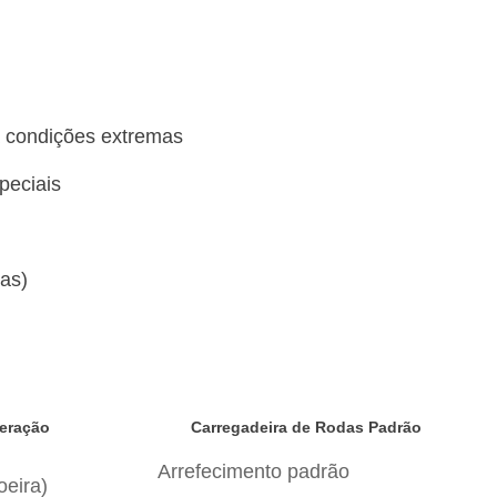
ra condições extremas
speciais
as)
neração
Carregadeira de Rodas Padrão
Arrefecimento padrão
oeira)