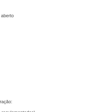
u aberto
eração: