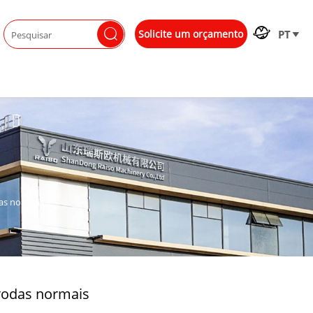


Solicite um orçamento
PT

das normais
 rodas normais