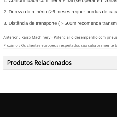
1. Conformidade com Tier 4 Final (se operar em zon
2. Dureza do minério (≥6 meses requer bordas de ca
＞
3. Distância de transporte (
500m recomenda transm
Anterior：
Raiso Machinery - Potenciar o desempenho com pneus
Próximo：
Os clientes europeus respeitados são calorosamente b
Produtos Relacionados