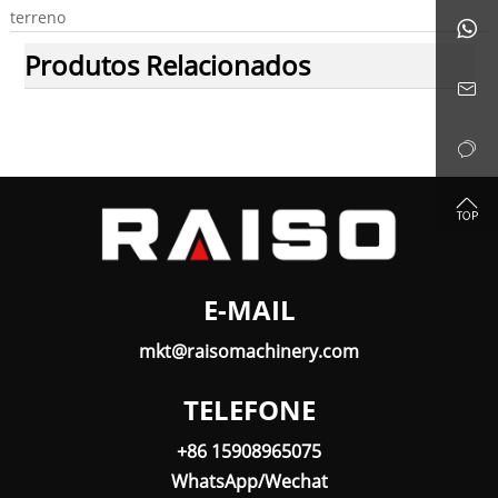
terreno

Produtos Relacionados



E-MAIL
mkt@raisomachinery.com
TELEFONE
+86 15908965075
WhatsApp/Wechat