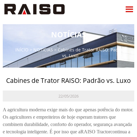

NOTÍCIAS
INÍCIO
>
NOTÍCIAS
>
Cabines de Trator RAISO: Padrão
vs. Luxo
Cabines de Trator RAISO: Padrão vs. Luxo
22/05/2026
A agricultura moderna exige mais do que apenas potência do motor.
Os agricultores e empreiteiros de hoje esperam tratores que
combinem durabilidade, conforto do operador, segurança avançada
e tecnologia inteligente. É por isso que a
RAISO Tractor
continua a