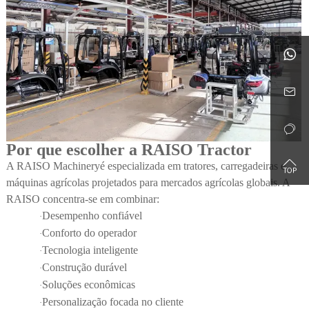



Por que escolher a RAISO Tractor

A RAISO Machinery
é especializada em tratores, carregadeiras e
máquinas agrícolas projetados para mercados agrícolas globais. A
RAISO concentra-se em combinar:
Desempenho confiável
·
Conforto do operador
·
Tecnologia inteligente
·
Construção durável
·
Soluções econômicas
·
Personalização focada no cliente
·