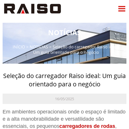

NOTÍCIAS
INÍCIO
>
NOTÍCIAS
>
Seleção do carregador Raiso ideal:
Um guia orientado para o negócio
Seleção do carregador Raiso ideal: Um guia
orientado para o negócio
16/05/2025
Em ambientes operacionais onde o espaço é limitado
e a alta manobrabilidade e versatilidade são
essenciais, os pequenos
carregadores de rodas
,